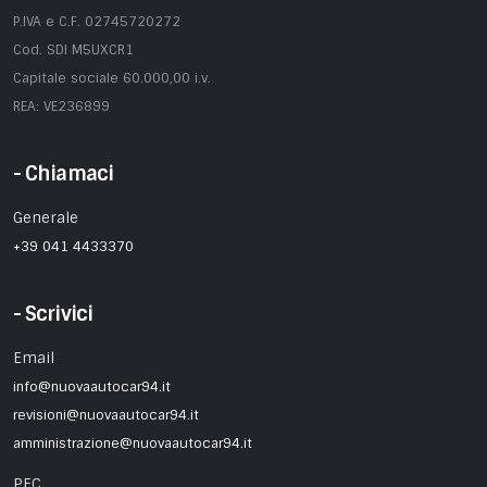
P.IVA e C.F. 02745720272
Cod. SDI M5UXCR1
Capitale sociale 60.000,00 i.v.
REA: VE236899
- Chiamaci
Generale
+39 041 4433370
- Scrivici
Email
info@nuovaautocar94.it
revisioni@nuovaautocar94.it
amministrazione@nuovaautocar94.it
PEC