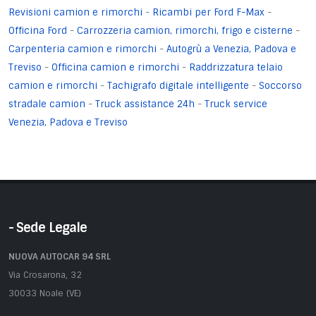
Revisioni camion e rimorchi
-
Ricambi per Ford F-Max
-
Officina Ford
-
Carrozzeria camion, rimorchi, frigo e cisterne
-
Carpenteria camion e rimorchi
-
Autogrù a Venezia, Padova e
Treviso
-
Officina camion e rimorchi
-
Raddrizzatura telaio
camion e rimorchi
-
Tachigrafo digitale intelligente
-
Soccorso
stradale camion
-
Truck assistance 24h
-
Truck service
Venezia, Padova e Treviso
- Sede Legale
NUOVA AUTOCAR 94 SRL
Via Crosarona, 32
30033 Noale (VE)